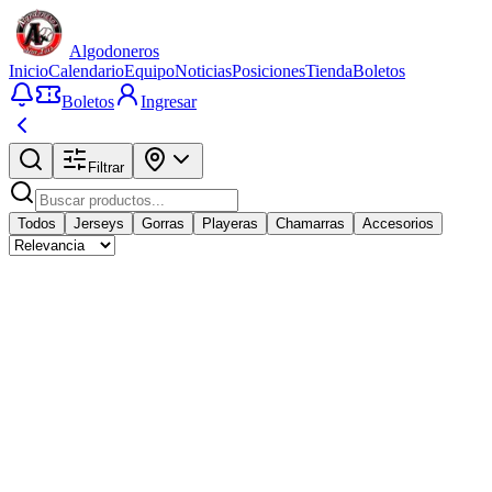
Algodoneros
Inicio
Calendario
Equipo
Noticias
Posiciones
Tienda
Boletos
Boletos
Ingresar
Filtrar
Todos
Jerseys
Gorras
Playeras
Chamarras
Accesorios
Casaca Negra San Luis
$
1000
MXN
Playera de Campeones
$
200
MXN