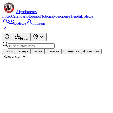
Algodoneros
Inicio
Calendario
Equipo
Noticias
Posiciones
Tienda
Boletos
Boletos
Ingresar
Filtrar
Todos
Jerseys
Gorras
Playeras
Chamarras
Accesorios
Casaca Negra San Luis
$
1000
MXN
Playera de Campeones
$
200
MXN