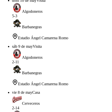
dom 10 de may
Visita
Algodoneros
5
-
3
Barbanegras
Estadio Ángel Camarena Romo
sáb 9 de may
Visita
Algodoneros
2
-
11
Barbanegras
Estadio Ángel Camarena Romo
vie 8 de may
Casa
Cerveceros
2
-
14