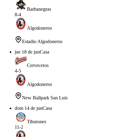
Barbanegras
8
-
4
Algodoneros
Estadio Algodoneros
jue 18 de jun
Casa
Cerveceros
4
-
5
Algodoneros
New Ballpark San Luis
dom 14 de jun
Casa
Tiburones
11
-
2