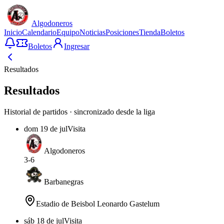
Algodoneros
Inicio
Calendario
Equipo
Noticias
Posiciones
Tienda
Boletos
Boletos
Ingresar
Resultados
Resultados
Historial de partidos · sincronizado desde la liga
dom 19 de jul
Visita
Algodoneros
3
-
6
Barbanegras
Estadio de Beisbol Leonardo Gastelum
sáb 18 de jul
Visita